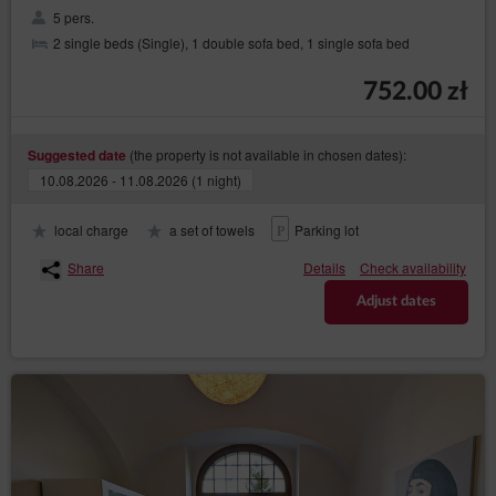
5 pers.
2 single beds (Single), 1 double sofa bed, 1 single sofa bed
752.00 zł
(the property is not available in chosen dates):
Suggested date
10.08.2026 - 11.08.2026 (1 night)
local charge
a set of towels
Parking lot
Share
Details
Check availability
Adjust dates