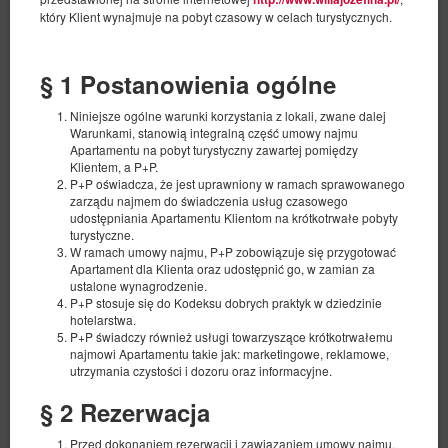
który Klient wynajmuje na pobyt czasowy w celach turystycznych.
§ 1 Postanowienia ogólne
Niniejsze ogólne warunki korzystania z lokali, zwane dalej
Warunkami, stanowią integralną część umowy najmu
Apartamentu na pobyt turystyczny zawartej pomiędzy
Apartment 19
Klientem, a P+P.
P+P oświadcza, że jest uprawniony w ramach sprawowanego
Available number: 1
zarządu najmem do świadczenia usług czasowego
2
4 pers.
area 44,00 m
1 bedroom
udostępniania Apartamentu Klientom na krótkotrwałe pobyty
turystyczne.
1 double bed (Double), 1 double sofa bed
W ramach umowy najmu, P+P zobowiązuje się przygotować
Apartament dla Klienta oraz udostępnić go, w zamian za
500.40 zł
ustalone wynagrodzenie.
P+P stosuje się do Kodeksu dobrych praktyk w dziedzinie
2 pers. / 1 night
hotelarstwa.
P+P świadczy również usługi towarzyszące krótkotrwałemu
local charge
a set of towels
Parking lot
najmowi Apartamentu takie jak: marketingowe, reklamowe,
utrzymania czystości i dozoru oraz informacyjne.
Share
Details
Check availability
§ 2 Rezerwacja
Show offers
Przed dokonaniem rezerwacji i zawiązaniem umowy najmu,