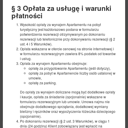
§ 3 Opłata za usługę i warunki
płatności
Wysokość opłaty za wynajem Apartamentu na pobyt
turystyczny jest każdorazowo podana w formularzu
potwierdzenia rezerwacji otrzymywanym po dokonaniu
Apartament 21
rezerwacji lub telefonicznie przy dokonywaniu rezerwacji (§ 2
Available number: 1
ust. 4 i 5 Warunków).
Opłata wskazana w ofercie cenowej na stronie internetowej i
2
4 pers.
area 49,00 m
1 bedroom
w formularzu rezerwacyjnym zawiera 8% podatek od towarów
1 double sofa bed, 1 double bed (Double)
i usług.
Opłata za wynajem Apartamentu obejmuje:
opłatę za przygotowanie Apartamentu (jeśli dotyczy),
524.60 zł
opłatę za pobyt w Apartamencie liczby osób ustalonej w
2 pers. / 1 night
umowie,
opłatę za parking.
local charge
a set of towels
Parking lot
Do opłaty za wynajem doliczane mogą być dodatkowe opłaty
i kaucje, opłata za śniadanie (opcjonalnie) wskazane w
Share
Details
Check availability
formularzu rezerwacyjnym lub umowie. Umowa najmu nie
obejmuje dodatkowego sprzątania, dodatkowej wymiany
Show offers
bielizny i ręczników oraz wypożyczenia łóżeczka dziecięcego
(opcjonalnie).
Po dokonaniu rezerwacji (§ 2 ust. 3 Warunków), w ciągu 1
dnia (24 godziny) Klient zobowiązany jest wpłacić na