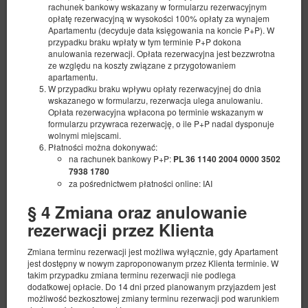
rachunek bankowy wskazany w formularzu rezerwacyjnym
opłatę rezerwacyjną w wysokości 100% opłaty za wynajem
Apartamentu (decyduje data księgowania na koncie P+P). W
przypadku braku wpłaty w tym terminie P+P dokona
anulowania rezerwacji. Opłata rezerwacyjna jest bezzwrotna
ze względu na koszty związane z przygotowaniem
apartamentu.
W przypadku braku wpływu opłaty rezerwacyjnej do dnia
wskazanego w formularzu, rezerwacja ulega anulowaniu.
Opłata rezerwacyjna wpłacona po terminie wskazanym w
formularzu przywraca rezerwację, o ile P+P nadal dysponuje
wolnymi miejscami.
Płatności można dokonywać:
na rachunek bankowy P+P:
PL 36 1140 2004 0000 3502
7938 1780
za pośrednictwem płatności online: IAI
§ 4 Zmiana oraz anulowanie
Apartment 17
rezerwacji przez Klienta
Available number: 1
2
4 pers.
area 51,00 m
1 bedroom
Zmiana terminu rezerwacji jest możliwa wyłącznie, gdy Apartament
jest dostępny w nowym zaproponowanym przez Klienta terminie. W
1 double bed (Double), 1 double sofa bed
takim przypadku zmiana terminu rezerwacji nie podlega
dodatkowej opłacie. Do 14 dni przed planowanym przyjazdem jest
532.30 zł
możliwość bezkosztowej zmiany terminu rezerwacji pod warunkiem