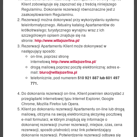
Klient zobowiązuje się zapoznać się z treścią niniejszego
Regulaminu. Dokonanie rezerwacji równoznaczne jest z
zaakceptowaniem Regulaminu.
Rezerwacji można dokonywać przy wykorzystaniu systemu
teleinformatycznego. Aktualny katalog Apartamentów do
krótkotrwałego; turystycznego wynajmu wraz z ich
szczegółowym opisem znajduje się na
stronie:
http://www.willajozefina.pl/
Rezerwacji Apartamentu Klient może dokonywać w
następujący sposób:
on-line, poprzez stronę
internetową
http://www.willajozefina.pl/
drogą mailową poprzez pocztę elektroniczną: adres e-
mail:
biuro@willajozefina.pl
telefonicznie, pod numerem
510 921 887 lub 601 497
771.
Do dokonania rezerwacji on-line, Klient powinien skorzystać z
przeglądarki internetowej typu Internet Explorer, Google
Chrome, Mozilla Firefox lub Opera.
Klient po dokonaniu rezerwacji Apartamentu on-line lub drogą
mailową, otrzyma na swoją elektroniczną skrzynkę pocztową
Apartment 16
e-mail formularz, w którym znajdują się informacje o
dokonanej rezerwacji (numer rezerwacji, miejsce, czas, cena
Available number: 1
rezerwacji, sposób płatności) oraz link potwierdzający
2
4 pers.
area 58,00 m
1 bedroom
dokonanie rezerwacji. Potwierdzenie rezerwacji odbywa się