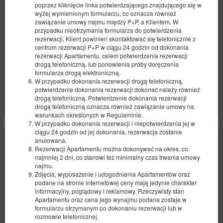
poprzez kliknięcie linka potwierdzającego znajdującego się w
1 double bed (Double), 1 double sofa bed
wyżej wymienionym formularzu, co oznacza również
zawiązanie umowy najmu między P+P, a Klientem. W
515.80 zł
przypadku nieotrzymania formularza do potwierdzenia
rezerwacji, Klient powinien skontaktować się telefonicznie z
2 pers. / 1 night
centrum rezerwacji P+P w ciągu 24 godzin od dokonania
rezerwacji Apartamentu, celem potwierdzenia rezerwacji
local charge
a set of towels
Parking lot
drogą telefoniczną, lub ponowienia próby doręczenia
formularza drogą elektroniczną.
Share
Details
Check availability
W przypadku dokonania rezerwacji drogą telefoniczną,
potwierdzenie dokonania rezerwacji dokonać należy również
Show offers
drogą telefoniczną. Potwierdzenie dokonania rezerwacji
drogą telefoniczną oznacza również zawiązanie umowy na
warunkach określonych w Regulaminie.
W przypadku dokonania rezerwacji i niepotwierdzenia jej w
ciągu 24 godzin od jej dokonania, rezerwacja zostanie
anulowana.
Rezerwacji Apartamentu można dokonywać na okres, co
najmniej 2 dni, co stanowi też minimalny czas trwania umowy
najmu.
Zdjęcia, wyposażenie i udogodnienia Apartamentów oraz
podane na stronie internetowej ceny mają jedynie charakter
informacyjny, poglądowy i reklamowy. Rzeczywisty stan
Apartamentu oraz cena jego wynajmu podana zostaje w
formularzu otrzymanym po dokonaniu rezerwacji lub w
rozmowie telefonicznej.