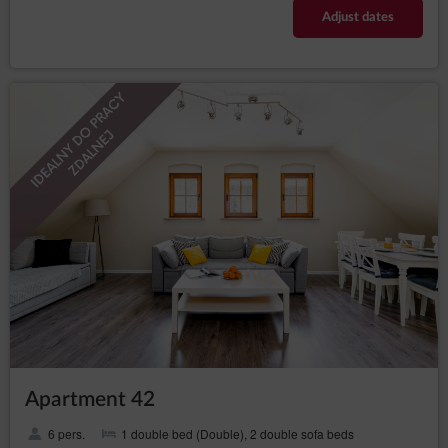
poinformować Sprzedającego o chęci otrzymania faktury podając
dane podczas rezerwacji oraz wysyłając maila z danymi na adres:
Adjust dates
rezerwacje@willajozefina.pl
. W przypadku braku potwierdzenia
mailowego, nie będzie możliwości wystawienia faktury.
Jednocześnie, akceptując regulamin Klient wyraża zgodę na
otrzymywanie faktur dokumentujących transakcje sprzedaży w
postaci dokumentu elektronicznego.
POLITYKA
PRYWATNOŚCI
Zgodnie z art. 13 ust. 1 i 2 Rozporządzenia Parlamentu
Europejskiego i Rady (UE) 2016/679 z dnia 27 kwietnia 2016 r. w
sprawie ochrony osób fizycznych w związku z przetwarzaniem
danych osobowych i w sprawie swobodnego przepływu takich
danych oraz uchylenia dyrektywy 95/46/WE (ogólne
rozporządzenie o ochronie danych - Dziennik Urzędowy UE L 119 -
dalej: RODO) przyjmuję do wiadomości, że:
Administratorem Państwa danych osobowych jest P+P-Paszt,
Pietraszkiewicz S.J., z siedzibą w Szczecinie 70-028, ul.
Chmielewskiego 22A. W kwestiach związanych z ochroną
danych osobowych z Administratorem można się
Apartment 42
skontaktować przy pomocy a-mail: biuro@pplusp.biz
Dane osobowe zbierane są poprzez dobrowolne wypełnienie
6 pers.
1 double bed (Double), 2 double sofa beds
przez Klienta formularza rezerwacyjnego lub poprzez podanie