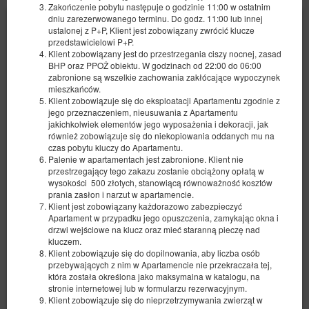
Zakończenie pobytu następuje o godzinie 11:00 w ostatnim
dniu zarezerwowanego terminu. Do godz. 11:00 lub innej
ustalonej z P+P, Klient jest zobowiązany zwrócić klucze
przedstawicielowi P+P.
Klient zobowiązany jest do przestrzegania ciszy nocnej, zasad
BHP oraz PPOŻ obiektu. W godzinach od 22:00 do 06:00
zabronione są wszelkie zachowania zakłócające wypoczynek
mieszkańców.
Klient zobowiązuje się do eksploatacji Apartamentu zgodnie z
jego przeznaczeniem, nieusuwania z Apartamentu
jakichkolwiek elementów jego wyposażenia i dekoracji, jak
również zobowiązuje się do niekopiowania oddanych mu na
czas pobytu kluczy do Apartamentu.
Palenie w apartamentach jest zabronione. Klient nie
przestrzegający tego zakazu zostanie obciążony opłatą w
wysokości 500 złotych, stanowiącą równoważność kosztów
prania zasłon i narzut w apartamencie.
Klient jest zobowiązany każdorazowo zabezpieczyć
Apartament w przypadku jego opuszczenia, zamykając okna i
drzwi wejściowe na klucz oraz mieć staranną pieczę nad
kluczem.
Apartament 2
Klient zobowiązuje się do dopilnowania, aby liczba osób
przebywających z nim w Apartamencie nie przekraczała tej,
2 pers.
1 double bed (Double)
która została określona jako maksymalna w katalogu, na
stronie internetowej lub w formularzu rezerwacyjnym.
Klient zobowiązuje się do nieprzetrzymywania zwierząt w
502.68 zł