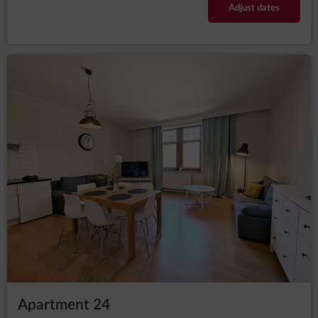
Urzędu Ochrony Danych Osobowych.
Adjust dates
Komu przekazywane są niektóre dane osobowe, np.:
Korzystamy z Google Analytics link do polityki
prywatności firmy
https://policies.google.com/?hl=pl
oraz
Facebook
https://www.facebook.com/about/privacy/update
Dane firm realizują płatności w celu realizacji rezerwacji:
Przelewy24.
IAI S.A. z siedzibą w Szczecinie, Aleja Piastów 30, 71-
064 Szczecin, jako operatora IdoSell Booking,
oprogramowania z którego korzystasz i my
przetwarzamy dane.
Biuro księgowe firmy P+P-Paszt, Pietraszkiewicz S.J., z
siedzibą w Szczecinie 70-028, ul. Chmielewskiego 22A.
Close
Apartment 24