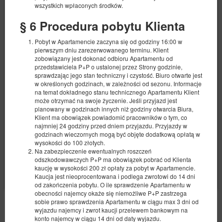
wszystkich wpłaconych środków.
§ 6 Procedura pobytu Klienta
Apartment 11
Pobyt w Apartamencie zaczyna się od godziny 16:00 w
pierwszym dniu zarezerwowanego terminu. Klient
Available number: 1
zobowiązany jest dokonać odbioru Apartamentu od
przedstawiciela P+P o ustalonej przez Strony godzinie,
2
4 pers.
area 47,00 m
2 bedrooms
sprawdzając jego stan techniczny i czystość. Biuro otwarte jest
1 double bed (Double), 1 double sofa bed
w określonych godzinach, w zależności od sezonu. Informacje
na temat dokładnego stanu technicznego Apartamentu Klient
552.10 zł
może otrzymać na swoje życzenie. Jeśli przyjazd jest
planowany w godzinach innych niż godziny otwarcia Biura,
2 pers. / 1 night
Klient ma obowiązek powiadomić pracowników o tym, co
najmniej 24 godziny przed dniem przyjazdu. Przyjazdy w
local charge
a set of towels
Parking lot
godzinach wieczornych mogą być objęte dodatkową opłatą w
wysokości do 100 złotych.
Share
Details
Check availability
Na zabezpieczenie ewentualnych roszczeń
odszkodowawczych P+P ma obowiązek pobrać od Klienta
Show offers
kaucję w wysokości 200 zł opłaty za pobyt w Apartamencie.
Kaucja jest nieoprocentowana i podlega zwrotowi do 14 dni
od zakończenia pobytu. O ile sprawdzenie Apartamentu w
obecności najemcy okaże się niemożliwe P+P zastrzega
sobie prawo sprawdzenia Apartamentu w ciągu max 3 dni od
OTHER OFFERS
wyjazdu najemcy i zwrot kaucji przelewem bankowym na
konto najemcy w ciągu 14 dni od daty wyjazdu.