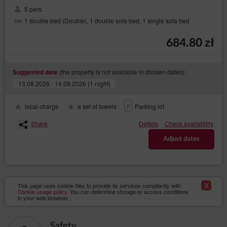
5 pers.
1 double bed (Double), 1 double sofa bed, 1 single sofa bed
684.80 zł
(the property is not available in chosen dates):
Suggested date
13.08.2026 - 14.08.2026 (1 night)
local charge
a set of towels
Parking lot
Share
Details
Check availability
Adjust dates
X
This page uses cookie files to provide its services compliantly with
Cookie usage policy
. You can determine storage or access conditions
in your web browser.
Safety