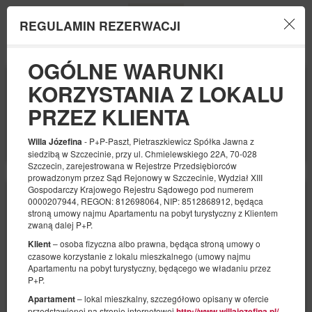
REGULAMIN REZERWACJI
Menu
OGÓLNE WARUNKI
BEGINNING
END
KORZYSTANIA Z LOKALU
09
10
AUGUST
AUGUST
2026
2026
PRZEZ KLIENTA
NUMBER OF GUESTS
2
FILTERS
- P+P-Paszt, Pietraszkiewicz Spółka Jawna z
Willa Józefina
siedzibą w Szczecinie, przy ul. Chmielewskiego 22A, 70-028
Szczecin, zarejestrowana w Rejestrze Przedsiębiorców
prowadzonym przez Sąd Rejonowy w Szczecinie, Wydział XIII
Gospodarczy Krajowego Rejestru Sądowego pod numerem
0000207944, REGON: 812698064, NIP: 8512868912, będąca
stroną umowy najmu Apartamentu na pobyt turystyczny z Klientem
zwaną dalej P+P.
– osoba fizyczna albo prawna, będąca stroną umowy o
Klient
czasowe korzystanie z lokalu mieszkalnego (umowy najmu
Apartamentu na pobyt turystyczny, będącego we władaniu przez
P+P.
– lokal mieszkalny, szczegółowo opisany w ofercie
Apartament
przedstawionej na stronie internetowej
,
http://www.willajozefina.pl/