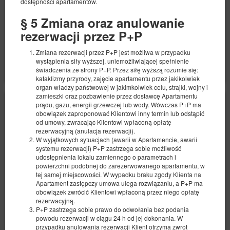
dostępności apartamentów.
2 pers. / 1 night
§ 5 Zmiana oraz anulowanie
local charge
a set of towels
Parking lot
rezerwacji przez P+P
Share
Details
Check availability
Zmiana rezerwacji przez P+P jest możliwa w przypadku
Show offers
wystąpienia siły wyższej, uniemożliwiającej spełnienie
świadczenia ze strony P+P. Przez siłę wyższą rozumie się:
kataklizmy przyrody, zajęcie apartamentu przez jakikolwiek
organ władzy państwowej w jakimkolwiek celu, strajki, wojny i
zamieszki oraz pozbawienie przez dostawcę Apartamentu
prądu, gazu, energii grzewczej lub wody. Wówczas P+P ma
obowiązek zaproponować Klientowi inny termin lub odstąpić
od umowy, zwracając Klientowi wpłaconą opłatę
rezerwacyjną (anulacja rezerwacji).
W wyjątkowych sytuacjach (awarii w Apartamencie, awarii
systemu rezerwacji) P+P zastrzega sobie możliwość
udostępnienia lokalu zamiennego o parametrach i
powierzchni podobnej do zarezerwowanego apartamentu, w
tej samej miejscowości. W wypadku braku zgody Klienta na
Apartament zastępczy umowa ulega rozwiązaniu, a P+P ma
obowiązek zwrócić Klientowi wpłaconą przez niego opłatę
rezerwacyjną.
P+P zastrzega sobie prawo do odwołania bez podania
powodu rezerwacji w ciągu 24 h od jej dokonania. W
przypadku anulowania rezerwacji Klient otrzyma zwrot